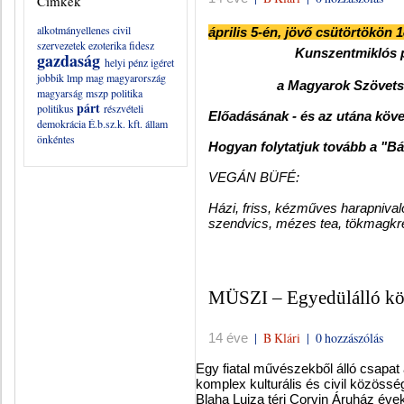
Címkék
alkotmányellenes
civil
április 5-én, jövő csütörtökön 1
szervezetek
ezoterika
fidesz
Kunszentmiklós 
gazdaság
helyi pénz
igéret
jobbik
lmp
mag
magyarország
a Magyarok Szövetsége -
magyarság
mszp
politika
párt
politikus
részvételi
Előadásának - és az utána köve
demokrácia
É.b.sz.k. kft.
állam
önkéntes
Hogyan folytatjuk tovább a "Bá
VEGÁN BÜFÉ:
Házi, friss, kézműves harapniva
szendvics, mézes tea, tökmagkrém
MÜSZI – Egyedülálló köz
|
B Klári
|
0 hozzászólás
14 éve
Egy fiatal művészekből álló csapat 
komplex kulturális és civil közösség
Blaha Lujza téri Corvin Áruház évek