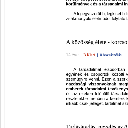
körülmények és a társadalmi i
A legegyszerűbb, legkisebb l
zsákmányoló életmódot folytató t
A közösség élete - korcso
|
B Klári
|
0 hozzászólás
14 éve
A társadalmat elsősorban 
egyének és csoportok közötti v
szemügyre venni. Ezen a szerke
gazdasági viszonyoknak meg
emberek társadalmi tevékenys
és az ezeken felépülő társada
részletekbe menően a kereteik 
inkább csak jellegét, tartalmát s
Tudásátadás, nevelés az 