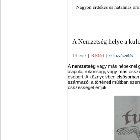
Nagyon érdekes és hatalmas öröm
A Nemzetség helye a kül
|
B Klári
|
0 hozzászólás
14 éve
A
nemzetség
vagy más népeknél 
alapuló, rokonsági, vagy más össze
csoport. A köznyelvben elsősorban 
származó, a történeti múltban sze
összességét értjük