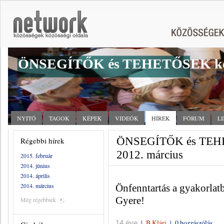
ÖNSEGÍTŐK és TEHETŐSEK kö
NYITÓ
TAGOK
KÉPEK
VIDEÓK
HÍREK
FÓRUM
L
ÖNSEGÍTŐK és TEHET
Régebbi hírek
2012. március
2015. február
2014. június
2014. április
2014. március
Önfenntartás a gyakorlatb
Gyere!
Még régebbiek
|
B Klári
|
0 hozzászólás
14 éve