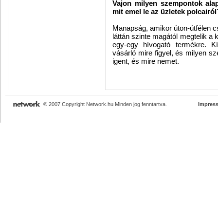
Vajon milyen szempontok alapj
mit emel le az üzletek polcairó
Manapság, amikor úton-útfélen cs
láttán szinte magától megtelik 
egy-egy hívogató termékre. Kí
vásárló mire figyel, és milyen s
igent, és mire nemet.
© 2007 Copyright Network.hu Minden jog fenntartva.
Impres