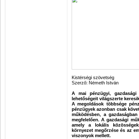
Kistérségi szövetség
Szerző: Németh István
A mai pénzügyi, gazdasági é
lehetőségeit világszerte keresik
A megoldások többsége pénz
pénzügyek azonban csak követ
működésben, a gazdaságban 
megfelelően. A gazdasági műk
amely a lokális közösségek 
környezet megőrzése és az em
viszonyok mellett.