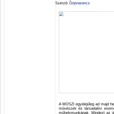
Szerző:
Gépnarancs
A MÜSZI egyidejűleg ad majd he
művészeti és társadalmi esemé
műhelymunkának. Mindezt az áll