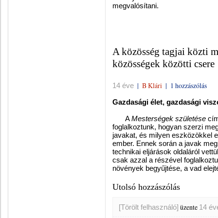
megvalósítani.
A közösség tagjai közti 
közösségek közötti csere
|
B Klári
|
1 hozzászólás
14 éve
Gazdasági élet, gazdasági vis
A
Mesterségek születése
cím
foglalkoztunk, hogyan szerzi me
javakat, és milyen eszközökkel el
ember. Ennek során a javak megs
technikai eljárások oldaláról vet
csak azzal a részével foglalkozt
növények begyűjtése, a vad elejt
Utolsó hozzászólás
üzente
[Törölt felhasználó]
14 év