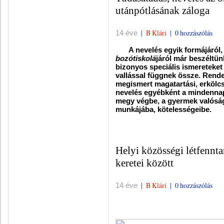
utánpótlásának záloga
|
B Klári
|
0 hozzászólás
14 éve
A nevelés egyik formájáról,
bozótiskolá
járól már beszéltün
bizonyos speciális ismereteket
vallással függnek össze. Rend
megismert magatartási, erkölcsi
nevelés egyébként a mindennap
megy végbe, a gyermek valóságg
munkájába, kötelességeibe.
Helyi közösségi létfenntar
keretei között
|
B Klári
|
0 hozzászólás
14 éve