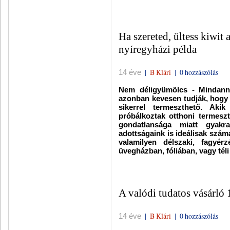
Ha szereted, ültess kiwit 
nyíregyházi példa
|
B Klári
|
0 hozzászólás
14 éve
Nem déligyümölcs - Mindannyi
azonban kevesen tudják, hogy 
sikerrel termeszthető. Aki
próbálkoztak otthoni termeszt
gondatlansága miatt gyakra
adottságaink is ideálisak szám
valamilyen délszaki, fagyér
üvegházban, fóliában, vagy téli
A valódi tudatos vásárló 
|
B Klári
|
0 hozzászólás
14 éve