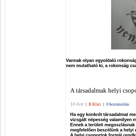
Vannak olyan egyoldalú rokonság
nem mutatható ki, a rokonság csak 
A társadalmak helyi csopo
|
B Klári
|
0 hozzászólás
14 éve
Ha egy konkrét társadalmat me
vizsgált népesség valamilyen mó
Ennek a területi megoszlásnak 
megfelelően beszélünk a helyi 
A helyi csoportok formái rendkí