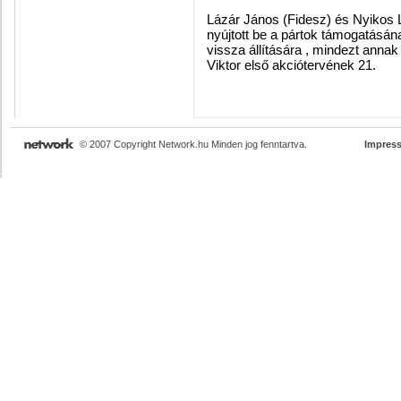
Lázár János (Fidesz) és Nyikos L
nyújtott be a pártok támogatásána
vissza állítására , mindezt anna
Viktor első akciótervének 21.
© 2007 Copyright Network.hu Minden jog fenntartva.
Impres