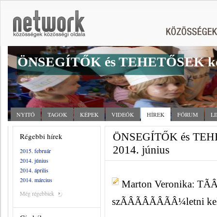
ÖNSEGÍTŐK és TEHETŐSEK kö
NYITÓ
TAGOK
KÉPEK
VIDEÓK
HÍREK
FÓRUM
L
ÖNSEGÍTŐK és TEHET
Régebbi hírek
2014. június
2015. február
2014. június
2014. április
2014. március
Marton Veronika: TÃÂ
Még régebbiek
szÃÂÃÂÃÂÃÂ¼letni ke