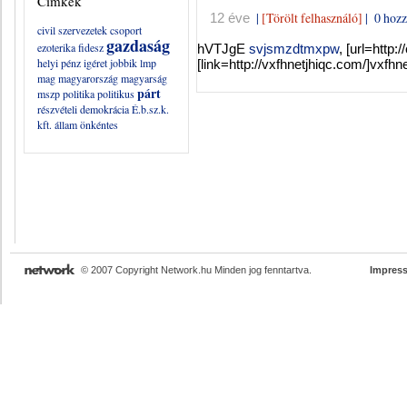
Címkék
|
[Törölt felhasználó]
|
0 hozz
12 éve
civil szervezetek
csoport
gazdaság
ezoterika
fidesz
hVTJgE
svjsmzdtmxpw
, [url=htt
helyi pénz
igéret
jobbik
lmp
[link=http://vxfhnetjhiqc.com/]vxfhnet
mag
magyarország
magyarság
párt
mszp
politika
politikus
részvételi demokrácia
É.b.sz.k.
kft.
állam
önkéntes
© 2007 Copyright Network.hu Minden jog fenntartva.
Impres