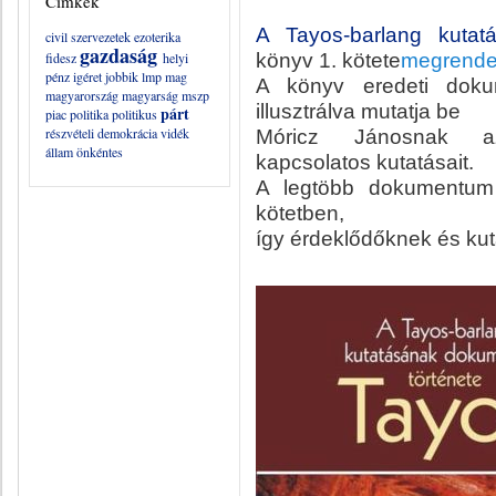
Címkék
A Tayos-barlang kutatá
civil szervezetek
ezoterika
gazdaság
könyv 1. kötete
megrende
fidesz
helyi
pénz
igéret
jobbik
lmp
mag
A könyv eredeti doku
magyarország
magyarság
mszp
illusztrálva mutatja be
párt
piac
politika
politikus
részvételi demokrácia
vidék
Móricz Jánosnak az
állam
önkéntes
kapcsolatos kutatásait.
A legtöbb dokumentum 
kötetben,
így érdeklődőknek és kut