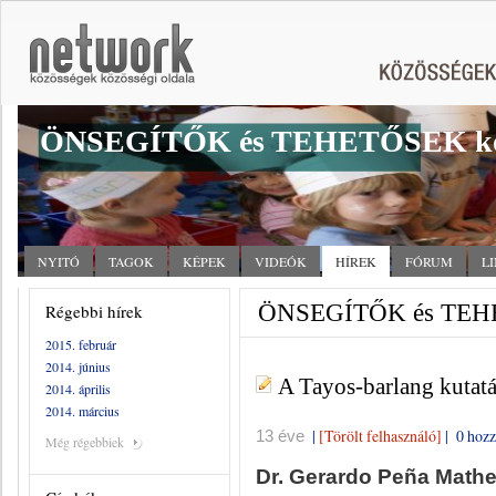
ÖNSEGÍTŐK és TEHETŐSEK kö
NYITÓ
TAGOK
KÉPEK
VIDEÓK
HÍREK
FÓRUM
L
ÖNSEGÍTŐK és TEHET
Régebbi hírek
2015. február
2014. június
A Tayos-barlang kutatá
2014. április
2014. március
|
[Törölt felhasználó]
|
0 hozz
13 éve
Még régebbiek
Dr. Gerardo Peña Math