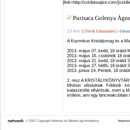
[link=http://xzklbiouqlze.com/]xzklbio
Purisaca Golenya Ágne
|
[Törölt felhasználó]
|
0 hozz
13 éve
A Kozmikus Kristálymag és a Mag-
2013. május 07. kedd, 18 órától
2013. május 16. csütörtök 18 órá
2013. május 21. kedd, 18 órától
2013. május 27. hétfő, 18 órátó
2013. június 14. Péntek, 18 órát
2. rész A KRISTÁLYKÖNYVTÁR T
főhősei elindulnak Földünk kö
katasztrófát elhárítsák, mert a
erőtere, ami egy láncreakcióban mi
© 2007 Copyright Network.hu Minden jog fenntartva.
Impres