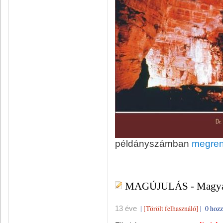
példányszámban
megren
MAGÚJULÁS - Magyar
|
[Törölt felhasználó]
|
0 hozz
13 éve