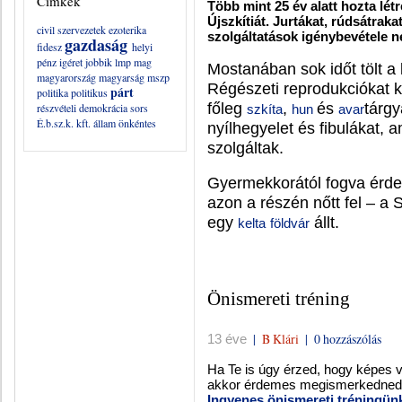
Címkék
Több mint 25 év alatt hozta létr
Újszkítiát. Jurtákat, rúdsátrak
civil szervezetek
ezoterika
szolgáltatások igénybevétele né
gazdaság
fidesz
helyi
pénz
igéret
jobbik
lmp
mag
Mostanában sok időt tölt a k
magyarország
magyarság
mszp
Régészeti reprodukciókat k
párt
politika
politikus
főleg
,
és
tárgy
részvételi demokrácia
sors
szkíta
hun
avar
É.b.sz.k. kft.
állam
önkéntes
nyílhegyelet és fibulákat,
szolgáltak.
Gyermekkorától fogva érdek
azon a részén nőtt fel – a
egy
állt.
kelta
földvár
Önismereti tréning
|
B Klári
|
0 hozzászólás
13 éve
Ha Te is úgy érzed, hogy képes v
akkor érdemes megismerkedned az
Ingyenes önismereti tréningünk