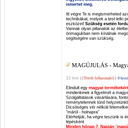
ismertet meg.
Itt végre Te is megismerheted a
technikákat, melyek a test-lelk
eszközei!
Szükség esetén fordu
Vannak olyan pillanatok az élet
önmagukban nem kínálnak megol
segítségére van szükség.
MAGÚJULÁS - Magyar
|
[Törölt felhasználó]
|
0 hozz
13 éve
Elindult egy
magyar termékekér
mindenkinek a figyelmét a magya
Szolgáltatások vásárlására, font
reménytelennek tűnő helyzetünkb
Dicsőséges vér nélküli felemelke
"máról - holnapra"
Elérhetjük, ha végre teszünk is é
lépésként
Minden hónap 7. Napján
"
magú