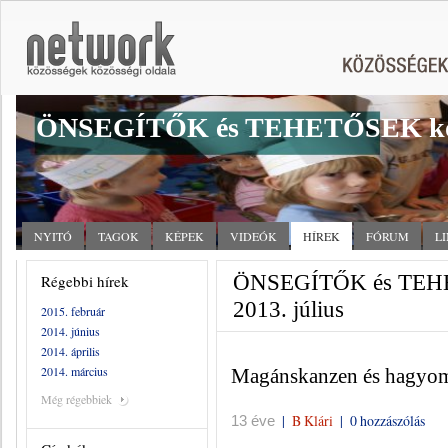
ÖNSEGÍTŐK és TEHETŐSEK kö
NYITÓ
TAGOK
KÉPEK
VIDEÓK
HÍREK
FÓRUM
L
ÖNSEGÍTŐK és TEHET
Régebbi hírek
2013. július
2015. február
2014. június
2014. április
2014. március
Magánskanzen és hagyo
Még régebbiek
|
B Klári
|
0 hozzászólás
13 éve