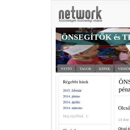
ÖNSEGÍTŐK és T
NYITÓ
TAGOK
KÉPEK
VIDEÓ
ÖNS
Régebbi hírek
pén
2015. február
2014. június
2014. április
Olcsó
2014. március
Még régebbiek
14 éve
Olcsó é