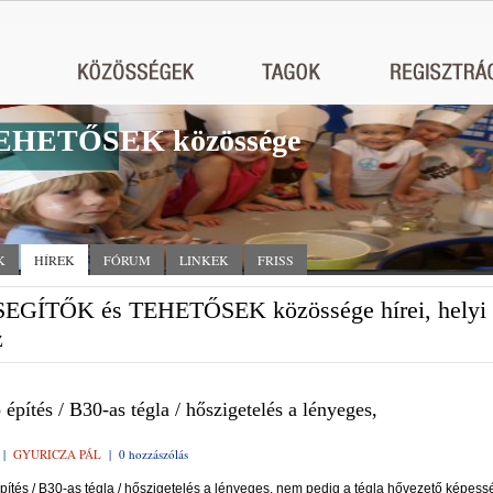
EHETŐSEK közössége
K
HÍREK
FÓRUM
LINKEK
FRISS
EGÍTŐK és TEHETŐSEK közössége hírei, helyi
z
 építés / B30-as tégla / hőszigetelés a lényeges,
|
GYURICZA PÁL
|
0 hozzászólás
pítés / B30-as tégla / hőszigetelés a lényeges, nem pedig a tégla hővezető képess