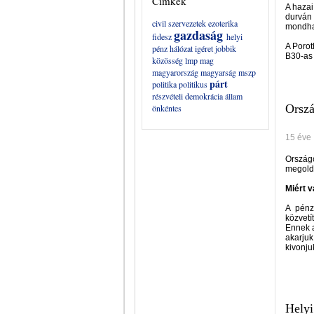
Címkék
A hazai
durván 
civil szervezetek
ezoterika
mondhat
gazdaság
fidesz
helyi
A Porot
pénz
hálózat
igéret
jobbik
B30-as 
közösség
lmp
mag
magyarország
magyarság
mszp
párt
politika
politikus
részvételi demokrácia
állam
Orszá
önkéntes
15 éve
Országo
megold
Miért 
A pénz
közvetí
Ennek a
akarjuk
kivonju
Helyi