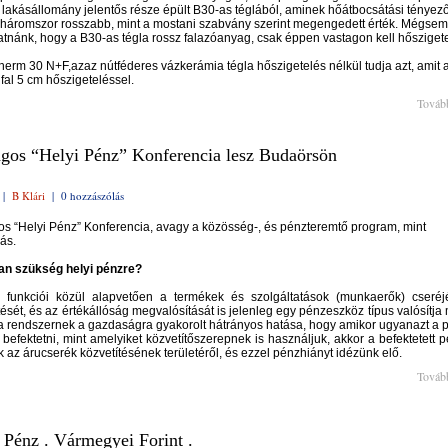
 lakásállomány jelentős része épült B30-as téglából, aminek hőátbocsátási tényez
háromszor rosszabb, mint a mostani szabvány szerint megengedett érték. Mégsem
nánk, hogy a B30-as tégla rossz falazóanyag, csak éppen vastagon kell hőszigete
herm 30 N+F,azaz nútféderes vázkerámia tégla hőszigetelés nélkül tudja azt, amit 
fal 5 cm hőszigeteléssel.
Továb
gos “Helyi Pénz” Konferencia lesz Budaörsön
|
B Klári
|
0 hozzászólás
s “Helyi Pénz” Konferencia, avagy a közösség-, és pénzteremtő program, mint
ás.
van szükség helyi pénzre?
 funkciói közül alapvetően a termékek és szolgáltatások (munkaerők) cseréj
tését, és az értékállóság megvalósítását is jelenleg egy pénzeszköz típus valósítja
 rendszernek a gazdaságra gyakorolt hátrányos hatása, hogy amikor ugyanazt a 
 befektetni, mint amelyiket közvetítőszerepnek is használjuk, akkor a befektetett p
k az árucserék közvetítésének területéről, és ezzel pénzhiányt idézünk elő.
Továb
 Pénz . Vármegyei Forint .