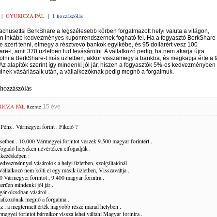
|
GYURICZA PÁL
|
1 hozzászólás
chusettsi BerkShare a legszélesebb körben forgalmazott helyi valuta a világon,
n inkább kedvezményes kuponrendszernek fogható fel. Ha a fogyasztó BerkShare
e szert tenni, elmegy a résztvevő bankok egyikébe, és 95 dollárért vesz 100
re-t, amit 370 üzletben tud levásároln
i. A vállalkozó pedig, ha nem akarja újra
olni a BerkShare-t más üzletben, akkor visszamegy a bankba, és megkapja érte a 
. Az alapítók szerint így mindenki jól jár, hiszen a fogyasztók 5%-os kedvezményben
lnek vásárlásaik után, a vállalkozóknak pedig megnő a forgalmuk.
 hozzászólás
ICZA PÁL
üzente
15 éve
 Pénz . Vármegyei forint . Fikció ?
setben . 10.000 Vármegyei forintot veszek 9.500 magyar forintért .
fogadó helyeken névértéken elfogadják .
kezésképen :
dvezménnyel vásárolok a helyi üzletben, szolgáltatónál .
Vállalkozó nem költi el egy másik üzletben, Visszaváltja .
0 Vármegyei forintot , 9.400 magyar forintra .
erűen mindenki jól jár .
gár olcsóban vásárol .
lalkozónak megnő a forgalma .
z , a megtermelt érték nagyobb része marad helyben .
megyei forintot bármikor vissza lehet váltani Magyar forintra .