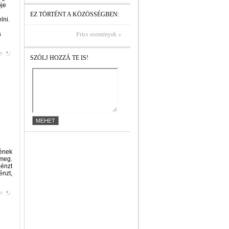
ője
EZ TÖRTÉNT A KÖZÖSSÉGBEN:
lni.
Friss események »
a
b
SZÓLJ HOZZÁ TE IS!
ének
 meg.
pénzt
énzt,
b