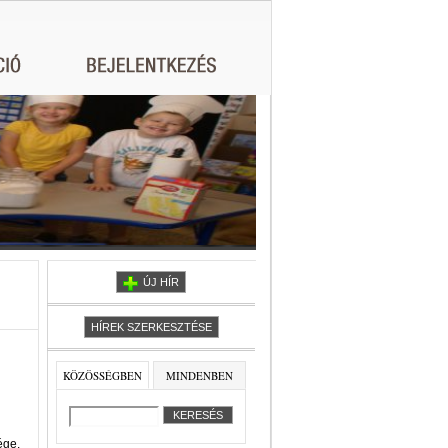
ÚJ HÍR
HÍREK SZERKESZTÉSE
KÖZÖSSÉGBEN
MINDENBEN
ége.