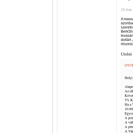
15 éve
A massa
azonba
szeretn
BerkSha
levásár
dollárt
részesü
Utolsó
GYUR
Helyi
Alape
Az el
Követ
5% Ke
Ha a 
10.00
Egysz
A pol
A vál
A pén
A Vár