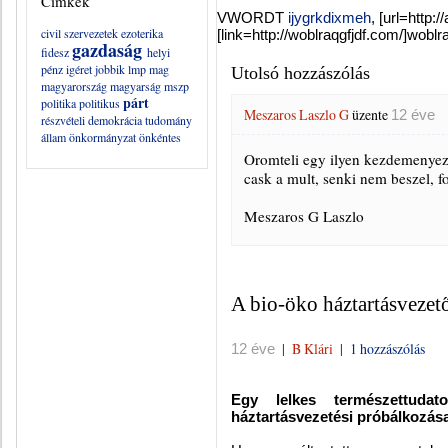
Címkék
VWORDT
ijygrkdixmeh
, [url=http:
civil szervezetek
ezoterika
[link=http://woblraqgfjdf.com/]woblra
gazdaság
fidesz
helyi
pénz
igéret
jobbik
lmp
mag
Utolsó hozzászólás
magyarország
magyarság
mszp
párt
politika
politikus
Meszaros Laszlo G
üzente
12 éve
részvételi demokrácia
tudomány
állam
önkormányzat
önkéntes
Oromteli egy ilyen kezdemenyez
cask a mult, senki nem beszel, f
Meszaros G Laszlo
A bio-öko háztartásvezet
|
B Klári
|
1 hozzászólás
12 éve
Egy lelkes természettuda
háztartásvezetési próbálkozása