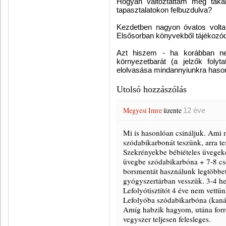
Hogyan változtattam meg takar
tapasztalatokon felbuzdulva?
Kezdetben nagyon óvatos voltam
Elsősorban könyvekből tájékozód
Azt hiszem - ha korábban nem
környezetbarát (a jelzők folyt
elolvasása mindannyiunkra hasonl
Utolsó hozzászólás
Megyesi Imre
üzente
12 éve
Mi is hasonlóan csináljuk. Ami 
szódabikarbonát teszünk, arra te
Szekrényekbe bébiételes üvegeke
üvegbe szódabikarbóna + 7-8 csep
borsmentát használunk legtöbbet,
gyógyszertárban vesszük. 3-4 hete
Lefolyótisztítót 4 éve nem vettü
Lefolyóba szódabikarbóna (kanál
Amíg habzik hagyom, utána forr
vegyszer teljesen felesleges.