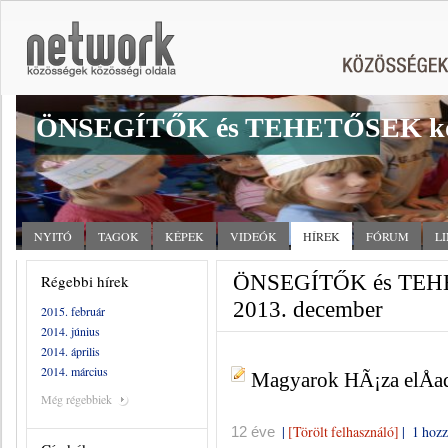
ÖNSEGÍTŐK és TEHETŐSEK kö
NYITÓ
TAGOK
KÉPEK
VIDEÓK
HÍREK
FÓRUM
L
ÖNSEGÍTŐK és TEHET
Régebbi hírek
2013. december
2015. február
2014. június
2014. április
2014. március
Magyarok HÃ¡za elÅa
Még régebbiek
|
[Törölt felhasználó]
|
1 hozz
12 éve