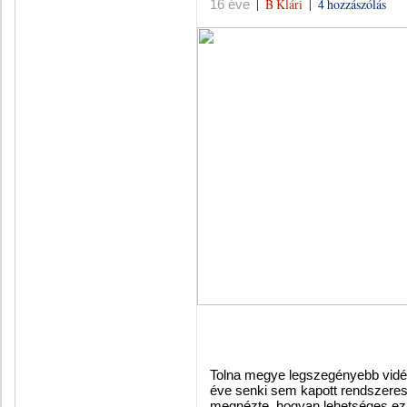
|
B Klári
|
4 hozzászólás
16 éve
Tolna megye legszegényebb vidé
éve senki sem kapott rendszeres
megnézte, hogyan lehetséges ez. 