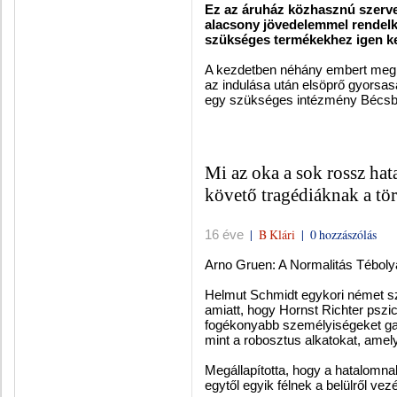
Ez az áruház közhasznú szervez
alacsony jövedelemmel rendel
szükséges termékekhez igen k
A kezdetben néhány embert meg
az indulása után elsöprő gyorsas
egy szükséges intézmény Bécsb
Mi az oka a sok rossz hat
követő tragédiáknak a tö
|
B Klári
|
0 hozzászólás
16 éve
Arno Gruen: A Normalitás Téboly
Helmut Schmidt egykori német szö
amiatt, hogy Hornst Richter pszic
fogékonyabb személyiségeket g
mint a robosztus alkatokat, ame
Megállapította, hogy a hatalomna
egytől egyik félnek a belülről vez