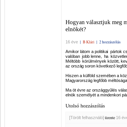
Hogyan választjuk meg m
elnökét?
|
B Klári
|
2 hozzászólás
16 éve
Amikor látom a
politikai p
á
rtok c
val
ó
ban jobb
lenne, ha k
ö
zvetle
M
é
lt
ó
bb k
ö
r
ü
lm
é
nyek között, ke
az ország soron következő legfő
Hiszen a külföld szemében a közt
Magyarország legfőbb méltósága
Ma öt évre az országgyűlés vála
elnök személyét a mindenkori pártok
Utolsó hozzászólás
üzente
[Törölt felhasználó]
16 év