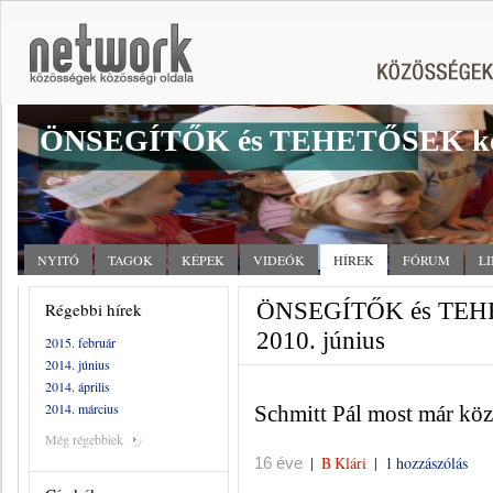
ÖNSEGÍTŐK és TEHETŐSEK kö
NYITÓ
TAGOK
KÉPEK
VIDEÓK
HÍREK
FÓRUM
L
ÖNSEGÍTŐK és TEHET
Régebbi hírek
2010. június
2015. február
2014. június
2014. április
2014. március
Schmitt Pál most már köz
Még régebbiek
|
B Klári
|
1 hozzászólás
16 éve