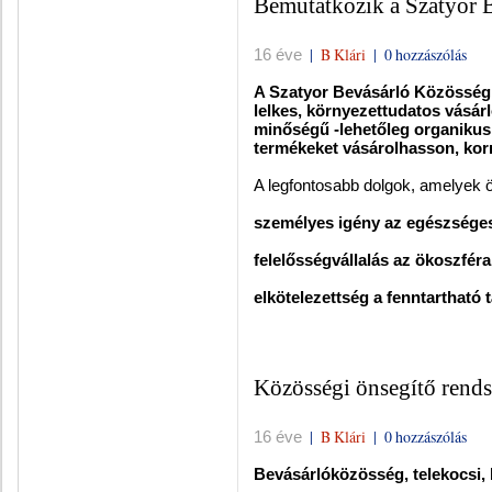
Bemutatkozik a Szatyor 
|
B Klári
|
0 hozzászólás
16 éve
A Szatyor Bevásárló Közösség 
lelkes, környezettudatos vásárló
minőségű -lehetőleg organikus
termékeket vásárolhasson, korr
A legfontosabb dolgok, amelyek 
személyes igény az egészséges
felelősségvállalás az ökoszfé
elkötelezettség a fenntartható 
Közösségi önsegítő rends
|
B Klári
|
0 hozzászólás
16 éve
Bevásárlóközösség, telekocsi,