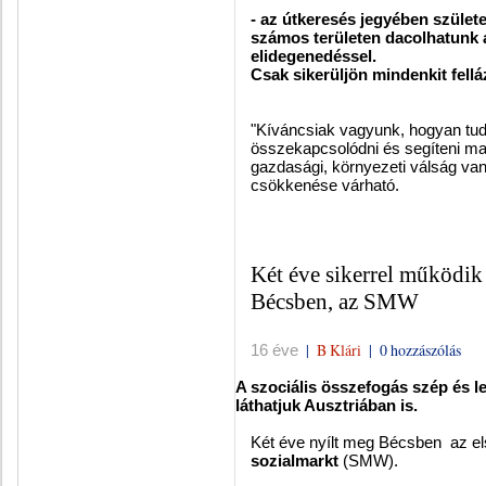
- az útkeresés jegyében szület
számos területen dacolhatunk 
elidegenedéssel.
Csak sikerüljön mindenkit felláz
"Kíváncsiak vagyunk, hogyan tud
összekapcsolódni és segíteni mag
gazdasági, környezeti válság va
csökkenése várható.
Két éve sikerrel működik 
Bécsben, az SMW
|
B Klári
|
0 hozzászólás
16 éve
A szociális összefogás szép és l
láthatjuk Ausztriában is.
Két éve nyílt meg Bécsben az el
sozialmarkt
(SMW).