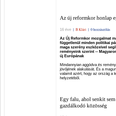
Az új reformkor honlap e
|
B Klári
|
0 hozzászólás
16 éve
Az Új Reformkor mozgalmat m
függetlenül minden politikai pár
maga szerény eszközeivel segít
reményeink szerint -- Magyaror
új Európának
Mindannyian aggódva és reményke
jövőjének alakulását. És a magun
valamit azért, hogy az ország a le
helyzetéből.
Egy falu, ahol senkit sem
gazdálkodó közösség