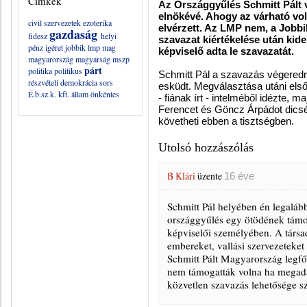
Címkék
Az Országgyűlés Schmitt Pált 
elnökévé. Ahogy az várható vol
civil szervezetek
ezoterika
elvérzett. Az LMP nem, a Jobbi
gazdaság
fidesz
helyi
szavazat kiértékelése után kide
pénz
igéret
jobbik
lmp
mag
képviselő adta le szavazatát.
magyarország
magyarság
mszp
párt
politika
politikus
Schmitt Pál a szavazás végeredmé
részvételi demokrácia
sors
esküdt. Megválasztása utáni els
É.b.sz.k. kft.
állam
önkéntes
- fiának írt - intelméből idézte, 
Ferencet és Göncz Árpádot dicsé
követheti ebben a tisztségben.
Utolsó hozzászólás
B Klári
üzente
16 éve
Schmitt Pál helyében én legalább
országgyűlés egy ötödének támog
képviselői személyében. A társa
embereket, vallási szervezeteke
Schmitt Pált Magyarország legf
nem támogatták volna ha megadat
közvetlen szavazás lehetősége 