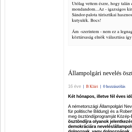
Utólag vettem észre, hogy talá
mondandom...Az - igazságos kir
Sándor-palota túrisztikai hasznos
kutyulék. Bocs!
Ám -szerintem - nem ez a legna
köztársaság elnök választása így
Állampolgári nevelés ös
|
B Klári
|
0 hozzászólás
16 éve
Két hónapos, illetve fél éves id
A németországi Állampolgári Nev
für politische Bildung) és a Robe
meg ösztöndíjprogramját Közép-E
ösztöndíjra olyanok jelentkezés
demokráciára nevelés/állampolgá
dolgoznak, vagy dolgoznának, 