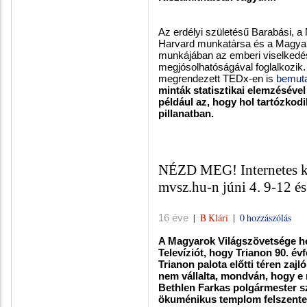
Az erdélyi születésű Barabási, a
Harvard munkatársa és a Magyar
munkájában az emberi viselkedés,
megjósolhatóságával foglalkozik.
megrendezett TEDx-en is
bemuta
minták statisztikai elemzésév
például az, hogy hol tartózkodi
pillanatban.
NÉZD MEG! Internetes köz
mvsz.hu-n júni 4. 9-12 és
|
B Klári
|
0 hozzászólás
16 éve
A Magyarok Világszövetsége h
Televíziót, hogy
Trianon
90. évf
Trianon palota előtti téren za
nem vállalta, mondván, hogy e n
Bethlen Farkas polgármester s
ökuménikus templom felszentel