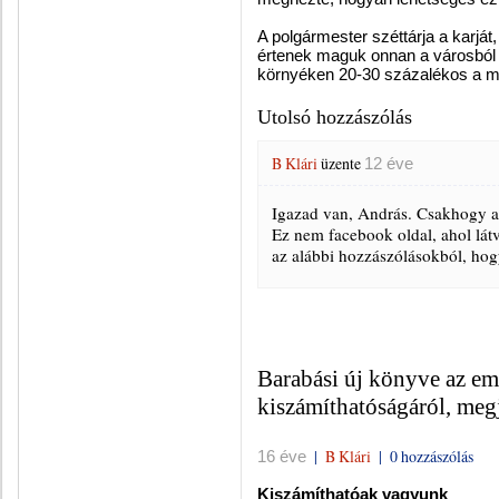
A polgármester széttárja a karjá
értenek maguk onnan a városból se
környéken 20-30 százalékos a m
Utolsó hozzászólás
B Klári
üzente
12 éve
Igazad van, András. Csakhogy ak
Ez nem facebook oldal, ahol lát
az alábbi hozzászólásokból, hogy
Barabási új könyve az emb
kiszámíthatóságáról, meg
|
B Klári
|
0 hozzászólás
16 éve
Kiszámíthatóak vagyunk