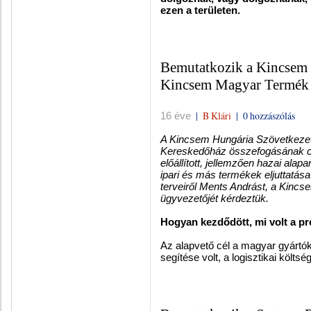
ezen a területen.
Bemutatkozik a Kincsem 
Kincsem Magyar Termék
|
B Klári
|
0 hozzászólás
16 éve
A Kincsem Hungária Szövetkeze
Kereskedőház összefogásának cél
előállított, jellemzően hazai ala
ipari és más termékek eljuttatás
terveiről Ments Andrást, a Kin
ügyvezetőjét kérdeztük.
Hogyan kezdődött, mi volt a p
Az alapvető cél a magyar gyártó
segítése volt, a logisztikai költs