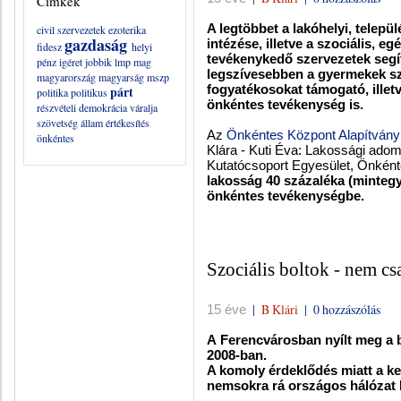
Címkék
A legtöbbet a lakóhelyi, telepü
civil szervezetek
ezoterika
gazdaság
intézése, illetve a szociális, 
fidesz
helyi
tevékenykedő szervezetek segí
pénz
igéret
jobbik
lmp
mag
legszívesebben a gyermekek s
magyarország
magyarság
mszp
fogyatékosokat támogató, illet
párt
politika
politikus
önkéntes tevékenység is.
részvételi demokrácia
váralja
szövetség
állam
értékesítés
Az
Önkéntes Központ Alapítvány
önkéntes
Klára - Kuti Éva: Lakossági ado
Kutatócsoport Egyesület, Önként
lakosság 40 százaléka (mintegy 
önkéntes tevékenységbe.
Szociális boltok - nem c
|
B Klári
|
0 hozzászólás
15 éve
A
Ferencvárosban nyílt meg a bu
2008-ban.
A komoly érdeklődés miatt a 
nemsokra rá
országos hálózat