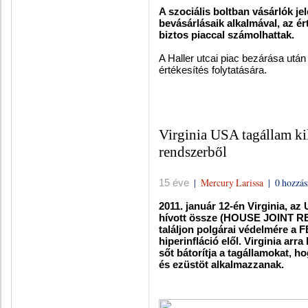
A szociális boltban vásárlók j
bevásárlásaik alkalmával, az é
biztos piaccal számolhattak.
A Haller utcai piac bezárása utá
értékesítés folytatására.
Virginia USA tagállam ki
rendszerből
|
Mercury Larissa
|
0 hozzás
15 éve
2011. január 12-én Virginia, az
hívott össze (HOUSE JOINT R
találjon polgárai védelmére a
hiperinfláció elől. Virginia arr
sőt bátorítja a tagállamokat, 
és ezüstöt alkalmazzanak.