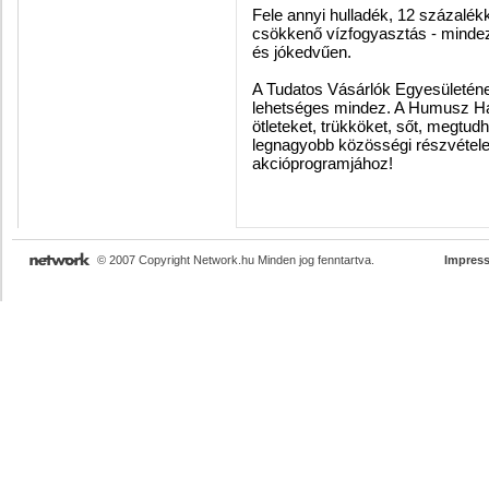
Fele annyi hulladék, 12 százalék
csökkenő vízfogyasztás - minde
és jókedvűen.
A Tudatos Vásárlók Egyesületé
lehetséges mindez. A Humusz Ház
ötleteket, trükköket, sőt, megtud
legnagyobb közösségi részvétele
akcióprogramjához!
© 2007 Copyright Network.hu Minden jog fenntartva.
Impres