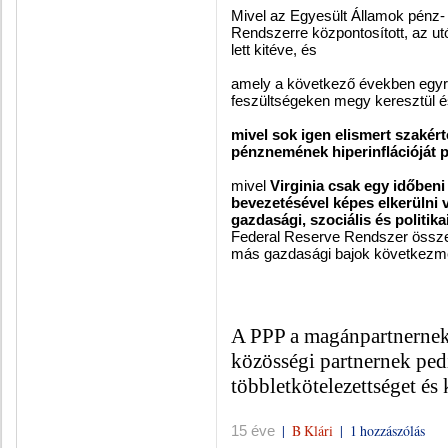
Mivel az Egyesült Államok pénz-
Rendszerre központosított, az u
lett kitéve, és
amely a következő években egyr
feszültségeken megy keresztül é
mivel sok igen elismert szakér
pénznemének hiperinflációját p
mivel
Virginia csak egy időbeni
bevezetésével képes elkerülni 
gazdasági, szociális és politik
Federal Reserve Rendszer összeo
más gazdasági bajok következ
A PPP a magánpartnernek 
közösségi partnernek pedi
többletkötelezettséget és 
|
B Klári
|
1 hozzászólás
15 éve