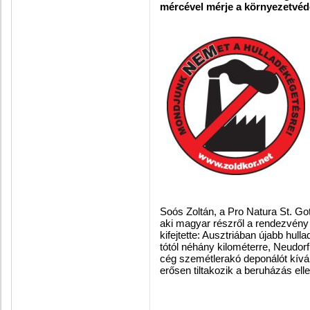
mércével mérje a környezetvéd
Soós Zoltán, a Pro Natura St. G
aki magyar részről a rendezvény e
kifejtette: Ausztriában újabb hul
tótól néhány kilométerre, Neudorf
cég szemétlerakó deponálót kívá
erősen tiltakozik a beruházás elle