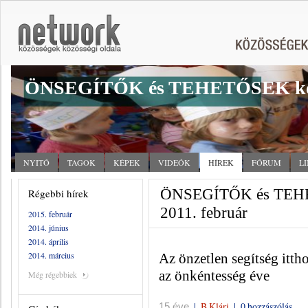
ÖNSEGÍTŐK és TEHETŐSEK kö
NYITÓ
TAGOK
KÉPEK
VIDEÓK
HÍREK
FÓRUM
L
ÖNSEGÍTŐK és TEHET
Régebbi hírek
2011. február
2015. február
2014. június
2014. április
2014. március
Az önzetlen segítség ittho
az önkéntesség éve
Még régebbiek
|
B Klári
|
0 hozzászólás
15 éve