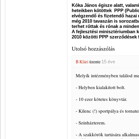
Kóka János égisze alatt, valam
heteikben kötöttek PPP (Public
elvégzendő és fizetendő hazai
még 2010 tavaszán is sorozatb
terhet róttak és rónak a minde
A fejlesztési minisztériumban k
2010 közötti PPP szerződések f
Utolsó hozzászólás
B Klári
üzente
15 éve
Melyik intézményben találod me
- Helyben kialakított bolt.
- 10 ezer kötetes könyvtár.
- Kilenc (!) sportpálya és tornat
- Színházterem.
- A szakkörök tartására alkalmas