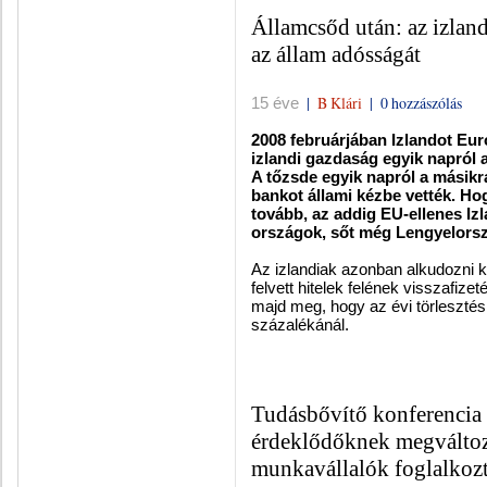
Államcsőd után: az izland
az állam adósságát
|
B Klári
|
0 hozzászólás
15 éve
2008 februárjában Izlandot Euró
izlandi gazdaság egyik napról a
A tőzsde egyik napról a másikr
bankot állami kézbe vették. H
tovább, az addig EU-ellenes Izl
országok, sőt még Lengyelorsz
Az izlandiak azonban alkudozni k
felvett hitelek felének visszafize
majd meg, hogy az évi törlesztés
százalékánál.
Tudásbővítő konferencia 
érdeklődőknek megválto
munkavállalók foglalkozt