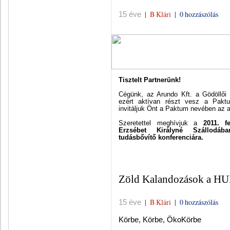
|
B Klári
|
0 hozzászólás
15 éve
Tisztelt Partnerünk!
Cégünk, az Arundo Kft. a Gödöllői 
ezért aktívan részt vesz a Pakt
invitáljuk Önt a Paktum nevében az a
Szeretettel meghívjuk a
2011. fe
Erzsébet Királyné Szállodáb
tudásbővítő konferenciára.
Zöld Kalandozások a H
|
B Klári
|
0 hozzászólás
15 éve
Körbe, Körbe, ÖkoKörbe