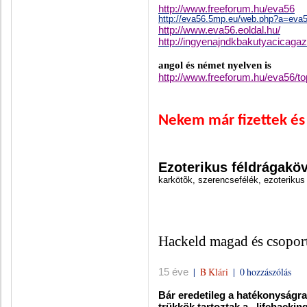
http://www.freeforum.hu/eva56
http://eva56.5mp.eu/web.php?a=eva
http://www.eva56.eoldal.hu/
http://ingyenajndkbakutyacicagaz
angol és német nyelven is
http://www.freeforum.hu/eva56/to
Nekem már fizettek és 
Ezoterikus féldrágakö
karkötõk, szerencsefélék, ezoterikus
Hackeld magad és csoport
|
B Klári
|
0 hozzászólás
15 éve
Bár eredetileg a hatékonyságra
trükkök tartoztak a „lifehackin