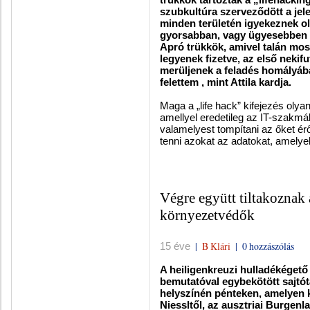
szubkultúra szerveződött a jele
minden területén igyekeznek ol
gyorsabban, vagy ügyesebben v
A
pró trükkök, amivel talán mo
legyenek fizetve, az első nekif
merüljenek a feladés homályáb
felettem , mint Attila kardja.
Maga a „life hack” kifejezés olya
amellyel eredetileg az IT-szak
valamelyest tompítani az őket ér
tenni azokat az adatokat, amelyek
Végre együtt tiltakoznak 
környezetvédők
|
B Klári
|
0 hozzászólás
15 éve
A heiligenkreuzi hulladékégető 
bemutatóval egybekötött sajtótá
helyszínén pénteken, amelyen 
Niessltől, az ausztriai Burgen