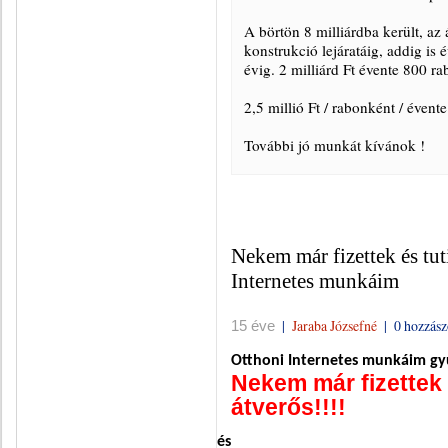
A börtön 8 milliárdba került, a
konstrukció lejáratáig, addig is 
évig. 2 milliárd Ft évente 800 ra
2,5 millió Ft / rabonként / évent
További jó munkát kívánok !
Nekem már fizettek és tuti
Internetes munkáim
|
Jaraba Józsefné
|
0 hozzász
15 éve
Otthoni Internetes munkáim g
Nekem már fizettek 
átverős!!!!
és