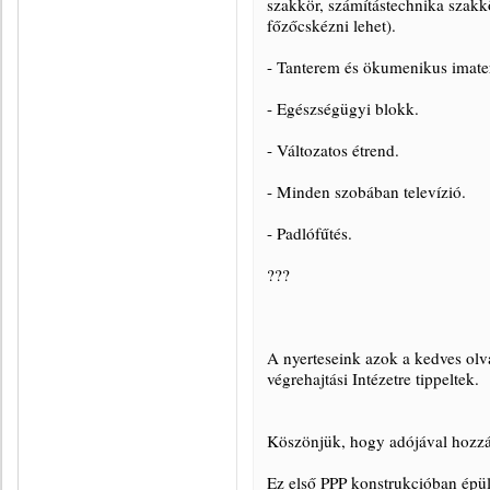
szakkör, számítástechnika szakkö
főzőcskézni lehet).
- Tanterem és ökumenikus imate
- Egészségügyi blokk.
- Változatos étrend.
- Minden szobában televízió.
- Padlófűtés.
???
A nyerteseink azok a kedves olv
végrehajtási Intézetre tippeltek.
Köszönjük, hogy adójával hozzáj
Ez első PPP konstrukcióban épül