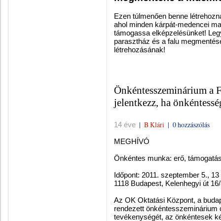
Ezen túlmenően benne létrehoz
ahol minden kárpát-medencei mag
támogassa elképzelésünket! Leg
parasztház és a falu megmentés
létrehozásának!
Önkéntesszeminárium a 
jelentkezz, ha önkéntessé
|
B Klári
|
0 hozzászólás
14 éve
MEGHÍVÓ
Önkéntes munka: erő, támogatás
Időpont: 2011. szeptember 5., 13
1118 Budapest, Kelenhegyi út 16/
Az OK Oktatási Központ, a budap
rendezett önkéntesszeminárium c
tevékenységét, az önkéntesek k