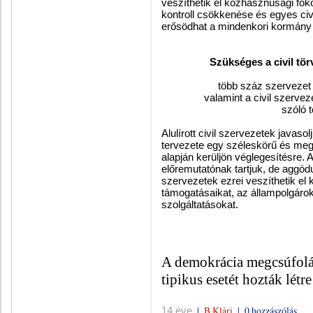
veszíthetik el közhasznúsági foko
kontroll csökkenése és egyes civi
erősödhat a mindenkori kormány p
Szükséges a civil tö
több száz szervezet 
valamint a civil szerve
szóló 
Alulírott civil szervezetek javaso
tervezete egy széleskörű és megfe
alapján kerüljön véglegesítésre. 
előremutatónak tartjuk, de aggód
szervezetek ezrei veszíthetik el
támogatásaikat, az állampolgáro
szolgáltatásokat.
A demokrácia megcsúfolás
tipikus esetét hozták lét
|
B Klári
|
0 hozzászólás
14 éve