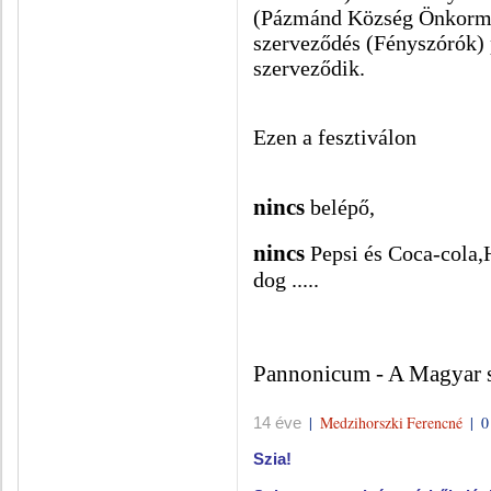
(Pázmánd Község Önkormány
szerveződés (Fényszórók) 
szerveződik.
Ezen a fesztiválon
nincs
belépő,
nincs
Pepsi és Coca-cola,
dog .....
Pannonicum - A Magyar si
|
Medzihorszki Ferencné
|
0
14 éve
Szia!