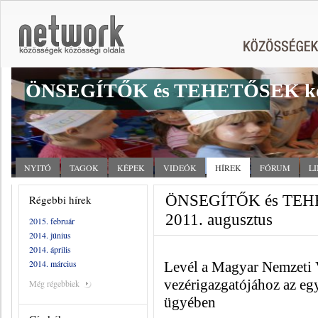
ÖNSEGÍTŐK és TEHETŐSEK kö
NYITÓ
TAGOK
KÉPEK
VIDEÓK
HÍREK
FÓRUM
L
ÖNSEGÍTŐK és TEHET
Régebbi hírek
2011. augusztus
2015. február
2014. június
2014. április
2014. március
Levél a Magyar Nemzeti 
vezérigazgatójához az eg
Még régebbiek
ügyében