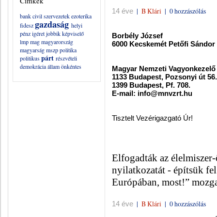
Címkék
|
B Klári
|
0 hozzászólás
14 éve
bank
civil szervezetek
ezoterika
gazdaság
fidesz
helyi
pénz
igéret
jobbik
képviselő
Borbély József
lmp
mag
magyarország
6000 Kecskemét Petőfi Sándor 
magyarság
mszp
politika
párt
politikus
részvételi
demokrácia
állam
önkéntes
Magyar Nemzeti Vagyonkezelő 
1133 Budapest, Pozsonyi út 56.
1399 Budapest, Pf. 708.
E-mail: info@mnvzrt.hu
Tisztelt Vezérigazgató Úr!
Elfogadták az élelmiszer
nyilatkozatát - építsük f
Európában, most!” mozg
|
B Klári
|
0 hozzászólás
14 éve