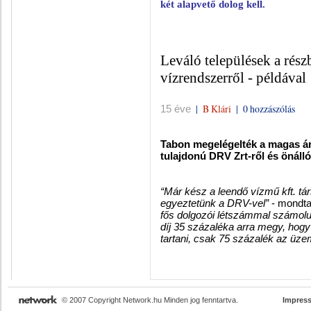
két alapvető dolog kell.
Leváló települések a rész
vízrendszerről - példával
|
B Klári
|
0 hozzászólás
15 éve
Tabon megelégelték a magas ára
tulajdonú DRV Zrt-ről és önálló
“Már kész a leendő vízmű kft. tá
egyeztetünk a DRV-vel”
- mondt
fős dolgozói létszámmal számolu
díj 35 százaléka arra megy, hogy 
tartani, csak 75 százalék az üzem
© 2007 Copyright Network.hu Minden jog fenntartva.
Impres