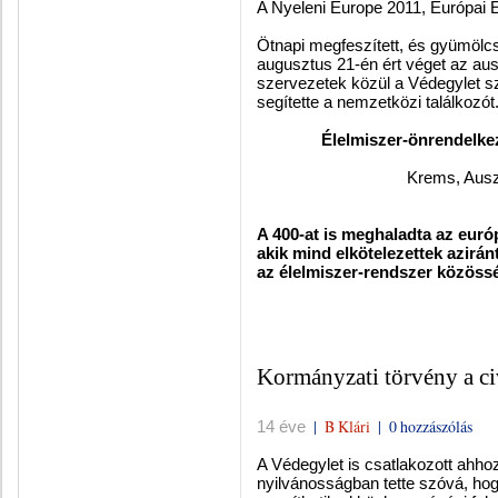
A Nyeleni Europe 2011, Európai 
Ötnapi megfeszített, és gyümöl
augusztus 21-én ért véget az au
szervezetek közül a Védegylet sz
segítette a nemzetközi találkozót
Élelmiszer-önrendelkez
Krems, Auszt
A 400-at is meghaladta az euró
akik mind elkötelezettek azirán
az élelmiszer-rendszer közöss
Kormányzati törvény a civ
|
B Klári
|
0 hozzászólás
14 éve
A Védegylet is csatlakozott ahho
nyilvánosságban tette szóvá, hogy