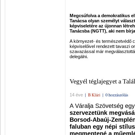
Megcsúfolva a demokratikus el
Tanácsa olyan személyt választ
képviseletére az újonnan létr
Tanácsba (NGTT), aki nem bírj
A környezet- és természetvédő ci
képviselőivel rendezett tavaszi 
szavazással már megválasztották
delegálni.
Vegyél téglajegyet a Tal
|
B Klári
|
0 hozzászólás
14 éve
A Váralja Szövetség egy 
szervezetünk megvásár
Borsod-Abaúj-Zemplén 
faluban egy népi stílu
megmentené a műemlék 