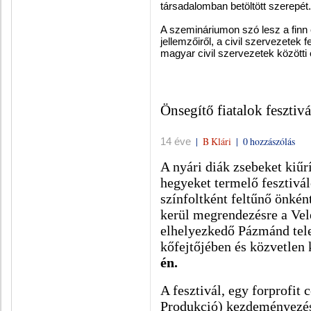
társadalomban betöltött szerepét.
A szemináriumon szó lesz a fin
jellemzőiről, a civil szervezetek f
magyar civil szervezetek közötti
Önsegítő fiatalok fesztivá
|
B Klári
|
0 hozzászólás
14 éve
A nyári diák zsebeket kiűr
hegyeket termelő fesztivá
színfoltként feltűnő önkén
kerül megrendezésre a Vele
elhelyezkedő Pázmánd tele
kőfejtőjében és közvetlen
én.
A fesztivál, egy forprofit 
Produkció) kezdeményezés