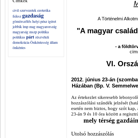
Címkék
civil szervezetek
ezoterika
gazdaság
fidesz
A Történelmi Alkotm
gömörszőlős
helyi pénz
igéret
jobbik
lmp
mag
magyarország
"A magyar család
magyarság
mszp
politika
párt
politikus
részvételi
demokrácia
Önkéntesség
állam
- a földtör
önkéntes
cím
VI. Orszá
2012. június 23-án (szomba
Házában (Bp. V. Semmelweis
Az értekezlet sikeresebb lebonyolí
hozzászólási szándék jelzését (hatá
esetén nem biztos, hogy szót kap, a
23-án 9 és 10 óra között a regiszt
mely térség gazdáin
Utolsó hozzászólás