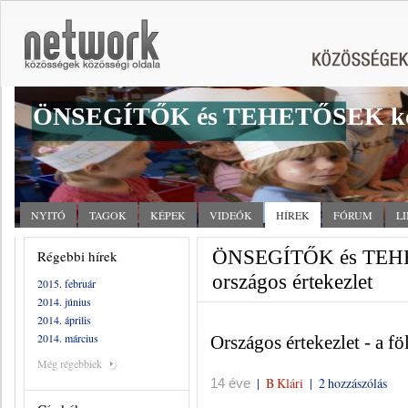
ÖNSEGÍTŐK és TEHETŐSEK kö
NYITÓ
TAGOK
KÉPEK
VIDEÓK
HÍREK
FÓRUM
L
ÖNSEGÍTŐK és TEHET
Régebbi hírek
országos értekezlet
2015. február
2014. június
2014. április
2014. március
Országos értekezlet - a fö
Még régebbiek
|
B Klári
|
2 hozzászólás
14 éve