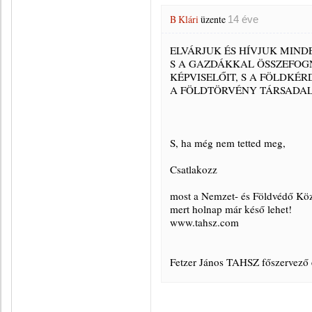
B Klári
üzente
14 éve
ELVÁRJUK ÉS HÍVJUK MIND
S A GAZDÁKKAL ÖSSZEFOG
KÉPVISELŐIT, S A FÖLDKÉ
A FÖLDTÖRVÉNY TÁRSADAL
S, ha még nem tetted meg,
Csatlakozz
most a Nemzet- és Földvédő Kö
mert holnap már késő lehet!
www.tahsz.com
Fetzer János TAHSZ főszervező