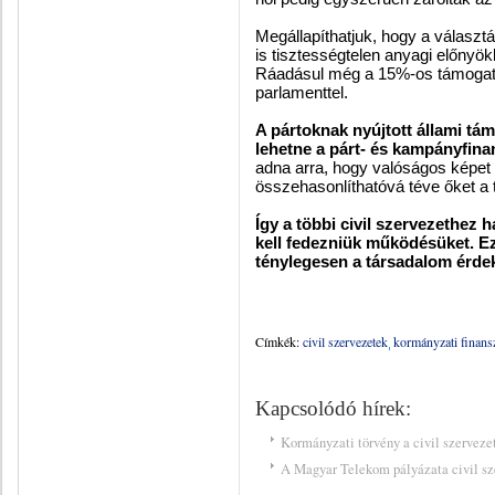
Megállapíthatjuk, hogy a válasz
is tisztességtelen anyagi előnyök
Ráadásul még a 15%-os támogatá
parlamenttel.
A pártoknak nyújtott állami tá
lehetne a párt- és kampányfina
adna arra, hogy valóságos képet 
összehasonlíthatóvá téve őket a tö
Így a
többi civil szervezethez h
kell fedezniük működésüket.
Ez
ténylegesen a társadalom érdek
Címkék:
civil szervezetek
kormányzati finans
Kapcsolódó hírek:
Kormányzati törvény a civil szervezet
A Magyar Telekom pályázata civil sze