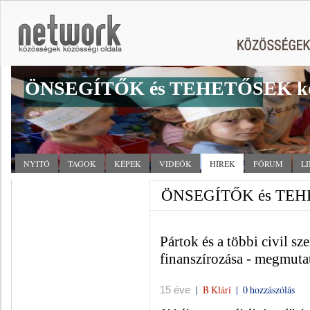
ÖNSEGÍTŐK és TEHETŐSEK kö
NYITÓ
TAGOK
KÉPEK
VIDEÓK
HÍREK
FÓRUM
L
ÖNSEGÍTŐK és TEHET
Pártok és a többi civil s
finanszírozása - megmuta
|
B Klári
|
0 hozzászólás
15 éve