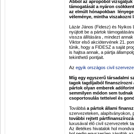
Abból az apropóból vizsgáljuk 
támogatását a nyáron csökkente
az elmúlt hónapokban lényege
véleménye, mintha viszakozni 
Lázár János (Fidesz) és Nyikos L
nyújtott be a pártok támogatásána
vissza állítására , mindezt anna
Viktor első akciótervének 21. po
tűnik, hogy a FIDESZ a saját pr
is hajtsa annak, a pártja államp
tekinthető pontjait.
Az
egyik országos civil szerveze
Míg egy egyszerű társadalmi sz
tagok tagdíjaiból finanszírozni
pártok olyan emberek adóforint
semmilyen módon sem tudnak az
csoportosulás tetteivel és gond
Továbbá
a pártok állami finansz
szervezeteken, alapítványokon, p
további rejtett pártfinanszírozá
luxusával élő civil szervezetek 
Az illetékes hivatalok hol mondva
hol pedig egyszerűen zárolták az