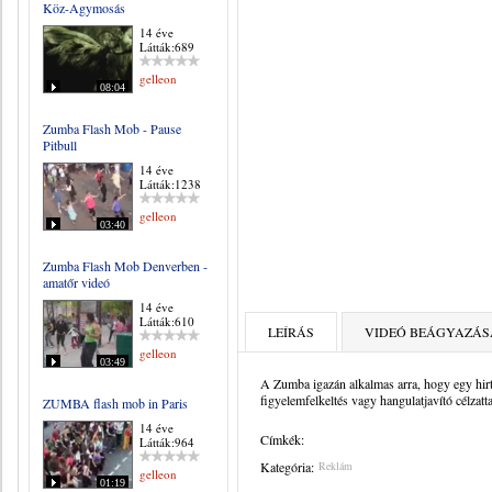
Köz-Agymosás
14 éve
Látták:689
gelleon
08:04
Zumba Flash Mob - Pause
Pitbull
14 éve
Látták:1238
gelleon
03:40
Zumba Flash Mob Denverben -
amatőr videó
14 éve
Látták:610
LEÍRÁS
VIDEÓ BEÁGYAZÁS
gelleon
03:49
A Zumba igazán alkalmas arra, hogy egy hirte
figyelemfelkeltés vagy hangulatjavító célzat
ZUMBA flash mob in Paris
14 éve
Címkék:
Látták:964
Kategória:
Reklám
gelleon
01:19