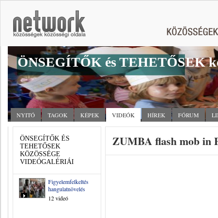
ÖNSEGÍTŐK és TEHETŐSEK kö
NYITÓ
TAGOK
KÉPEK
VIDEÓK
HÍREK
FÓRUM
L
ZUMBA flash mob in P
ÖNSEGÍTŐK ÉS
TEHETŐSEK
KÖZÖSSÉGE
VIDEÓGALÉRIÁI
Figyelemfelkeltés,
hangulatnövelés
12 videó