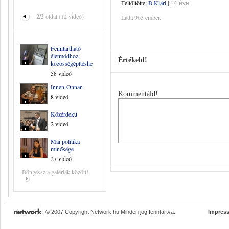
Feltöltötte:
B Klári
|
14 éve
2/2
oldal (12 videó)
Látta 963 ember.
Fenntartható
életmódhoz,
Értékeld!
közösségépítéshez
58 videó
Innen-Onnan
Kommentáld!
8 videó
Közérdekű
2 videó
Mai politika
minősége
27 videó
Böngéssz a galériák között!
© 2007 Copyright Network.hu Minden jog fenntartva.
Impres